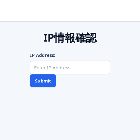
IP情報確認
IP Address:
Submit